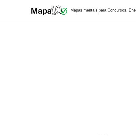
Mapas mentais para Concursos, Ene
Pular
para
o
conteúdo