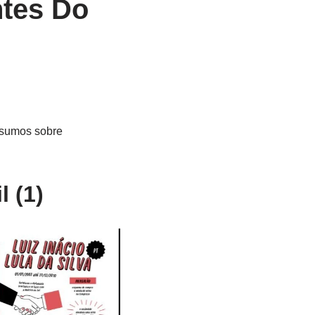
ntes Do
esumos sobre
 (1)