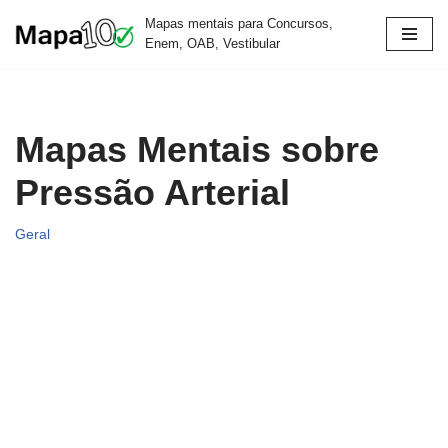
Mapas mentais para Concursos,
Enem, OAB, Vestibular
Pular
para
o
conteúdo
Mapas Mentais sobre
Pressão Arterial
Geral