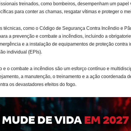
fissionais treinados, como bombeiros, desempenham um papel v
cíficas para conter as chamas, resgatar vítimas e proteger o me
as técnicas, como o Código de Segurança Contra Incêndio e P
para a prevenção e combate a incêndios, incluindo a obrigatori
mergência e a instalação de equipamentos de proteção contra 
o individual (EPIs).
e o combate a incêndios são um esforço contínuo e multidiscip
nejamento, a manutenção, o treinamento e a ação coordenada d
ntra os devastadores efeitos do fogo.