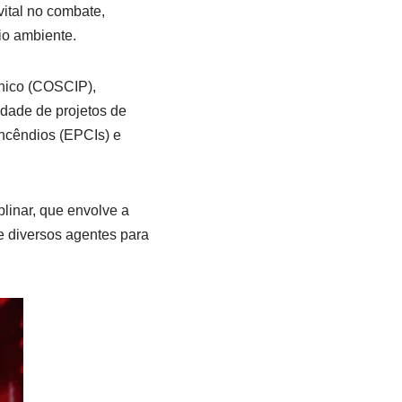
ital no combate,
io ambiente.
ânico (COSCIP),
edade de projetos de
incêndios (EPCIs) e
linar, que envolve a
e diversos agentes para