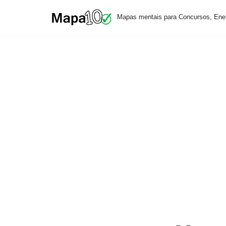
Mapas mentais para Concursos, Ene
Pular
para
o
conteúdo