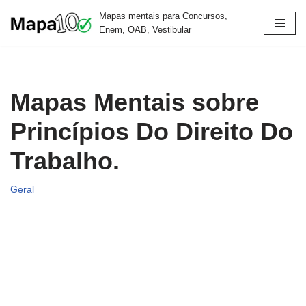
Mapas mentais para Concursos,
Enem, OAB, Vestibular
Pular
para
o
conteúdo
Mapas Mentais sobre
Princípios Do Direito Do
Trabalho.
Geral