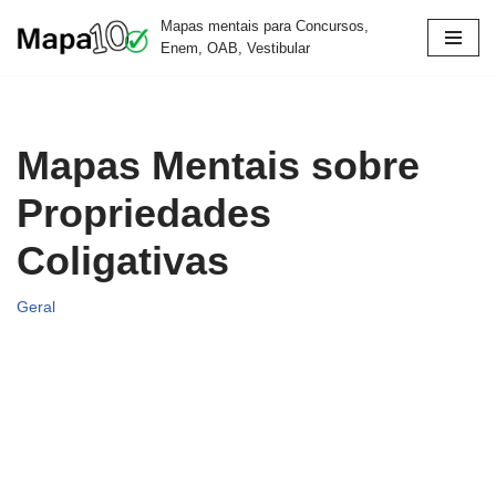
Mapas mentais para Concursos,
Enem, OAB, Vestibular
Pular
para
o
conteúdo
Mapas Mentais sobre
Propriedades
Coligativas
Geral