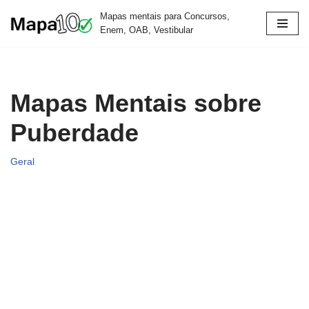
Mapas mentais para Concursos,
Enem, OAB, Vestibular
Pular
para
o
conteúdo
Mapas Mentais sobre
Puberdade
Geral