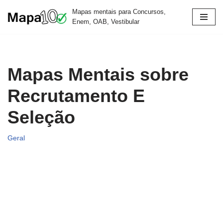
Mapas mentais para Concursos,
Enem, OAB, Vestibular
Pular
para
o
conteúdo
Mapas Mentais sobre
Recrutamento E
Seleção
Geral