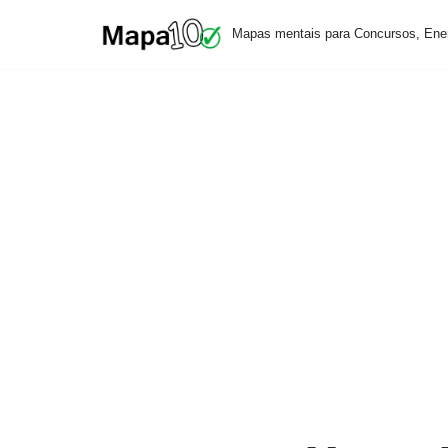
Mapas mentais para Concursos, Ene
Pular
para
o
conteúdo