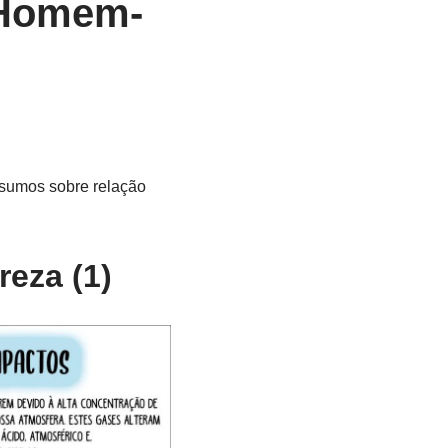
 Homem-
esumos sobre relação
eza (1)