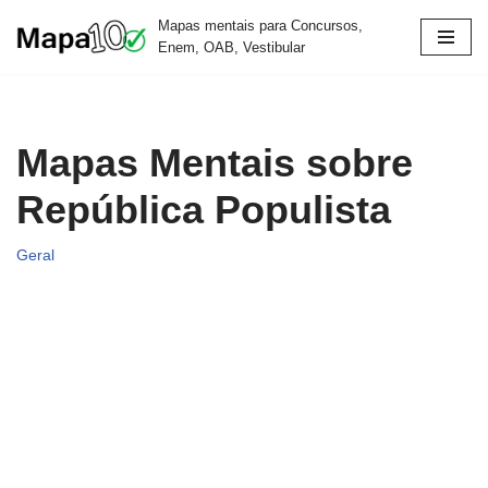
Mapas mentais para Concursos,
Enem, OAB, Vestibular
Pular
para
o
conteúdo
Mapas Mentais sobre
República Populista
Geral