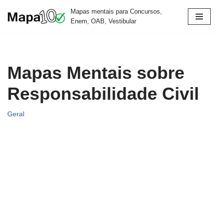
Mapas mentais para Concursos,
Enem, OAB, Vestibular
Pular
para
o
conteúdo
Mapas Mentais sobre
Responsabilidade Civil
Geral