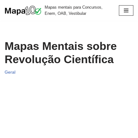
Mapas mentais para Concursos,
Enem, OAB, Vestibular
Pular
para
o
conteúdo
Mapas Mentais sobre
Revolução Científica
Geral