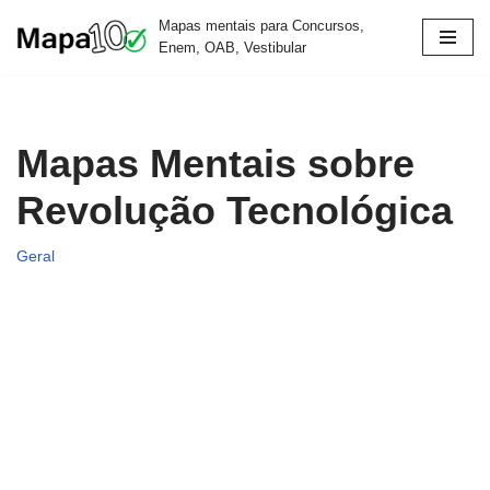
Mapas mentais para Concursos,
Enem, OAB, Vestibular
Pular
para
o
conteúdo
Mapas Mentais sobre
Revolução Tecnológica
Geral