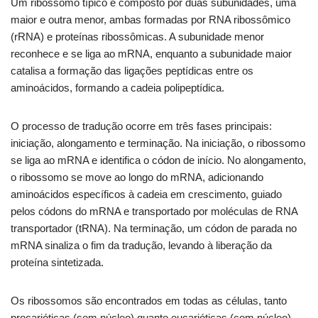
Um ribossomo típico é composto por duas subunidades, uma
maior e outra menor, ambas formadas por RNA ribossômico
(rRNA) e proteínas ribossômicas. A subunidade menor
reconhece e se liga ao mRNA, enquanto a subunidade maior
catalisa a formação das ligações peptídicas entre os
aminoácidos, formando a cadeia polipeptídica.
O processo de tradução ocorre em três fases principais:
iniciação, alongamento e terminação. Na iniciação, o ribossomo
se liga ao mRNA e identifica o códon de início. No alongamento,
o ribossomo se move ao longo do mRNA, adicionando
aminoácidos específicos à cadeia em crescimento, guiado
pelos códons do mRNA e transportado por moléculas de RNA
transportador (tRNA). Na terminação, um códon de parada no
mRNA sinaliza o fim da tradução, levando à liberação da
proteína sintetizada.
Os ribossomos são encontrados em todas as células, tanto
procarióticas (sem núcleo) quanto eucarióticas (com núcleo).