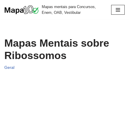
Mapas mentais para Concursos,
Enem, OAB, Vestibular
Pular
para
o
conteúdo
Mapas Mentais sobre
Ribossomos
Geral