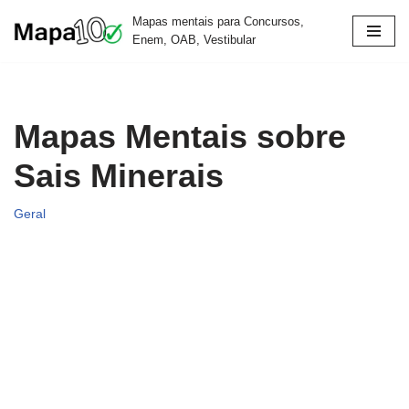
Mapas mentais para Concursos,
Enem, OAB, Vestibular
Pular
para
o
conteúdo
Mapas Mentais sobre
Sais Minerais
Geral