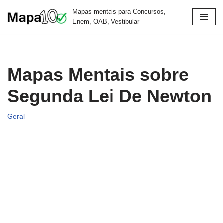
Mapas mentais para Concursos,
Enem, OAB, Vestibular
Pular
para
o
conteúdo
Mapas Mentais sobre
Segunda Lei De Newton
Geral