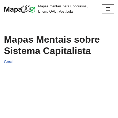
Mapas mentais para Concursos,
Enem, OAB, Vestibular
Pular
para
o
conteúdo
Mapas Mentais sobre
Sistema Capitalista
Geral