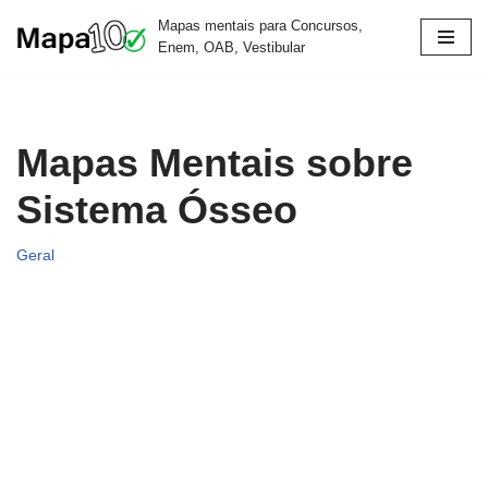
Mapas mentais para Concursos,
Enem, OAB, Vestibular
Pular
para
o
conteúdo
Mapas Mentais sobre
Sistema Ósseo
Geral