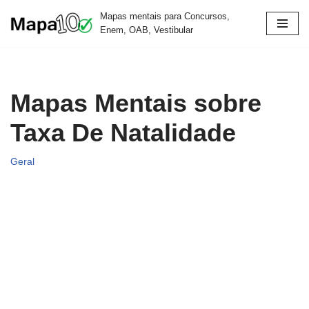
Mapas mentais para Concursos,
Enem, OAB, Vestibular
Pular
para
o
conteúdo
Mapas Mentais sobre
Taxa De Natalidade
Geral