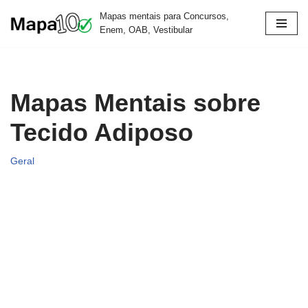
Mapas mentais para Concursos,
Enem, OAB, Vestibular
Pular
para
o
conteúdo
Mapas Mentais sobre
Tecido Adiposo
Geral