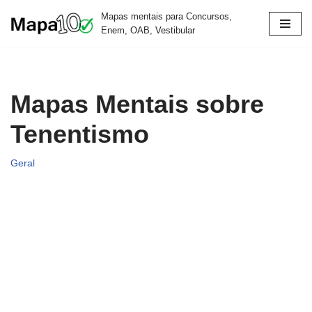
Mapas mentais para Concursos,
Enem, OAB, Vestibular
Pular
para
o
conteúdo
Mapas Mentais sobre
Tenentismo
Geral