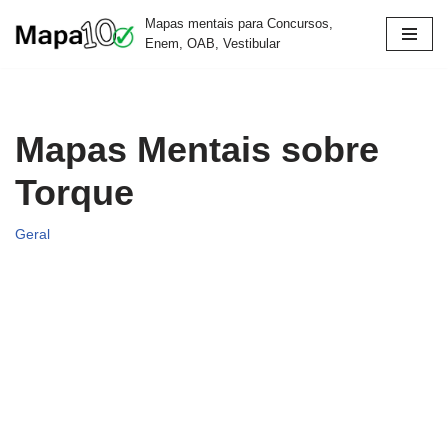
Mapas mentais para Concursos,
Enem, OAB, Vestibular
Pular
para
o
conteúdo
Mapas Mentais sobre
Torque
Geral