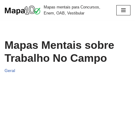
Mapas mentais para Concursos,
Enem, OAB, Vestibular
Pular
para
o
conteúdo
Mapas Mentais sobre
Trabalho No Campo
Geral