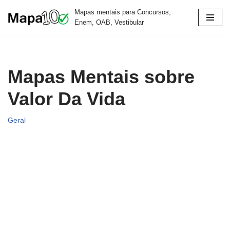
Mapas mentais para Concursos,
Enem, OAB, Vestibular
Pular
para
o
conteúdo
Mapas Mentais sobre
Valor Da Vida
Geral