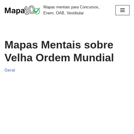
Mapas mentais para Concursos,
Enem, OAB, Vestibular
Pular
para
o
conteúdo
Mapas Mentais sobre
Velha Ordem Mundial
Geral