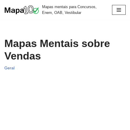
Mapas mentais para Concursos,
Enem, OAB, Vestibular
Pular
para
o
conteúdo
Mapas Mentais sobre
Vendas
Geral