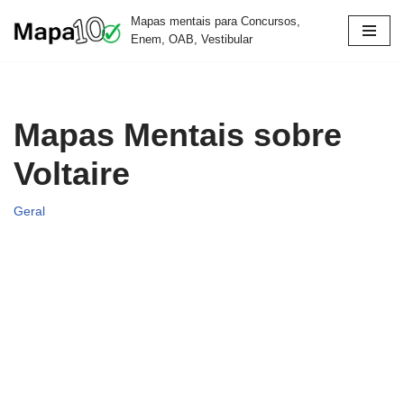
Mapas mentais para Concursos,
Enem, OAB, Vestibular
Pular
para
o
conteúdo
Mapas Mentais sobre
Voltaire
Geral