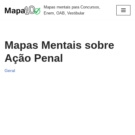
Mapas mentais para Concursos,
Enem, OAB, Vestibular
Pular
para
o
conteúdo
Mapas Mentais sobre
Ação Penal
Geral