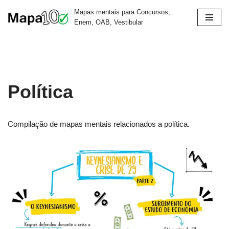
Mapas mentais para Concursos,
Enem, OAB, Vestibular
Pular
para
o
conteúdo
Política
Compilação de mapas mentais relacionados a política.