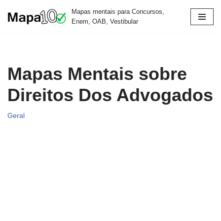
Mapas mentais para Concursos,
Enem, OAB, Vestibular
Pular
para
o
conteúdo
Mapas Mentais sobre
Direitos Dos Advogados
Geral