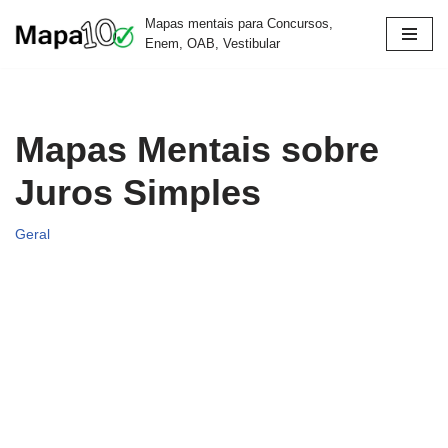
Mapas mentais para Concursos,
Enem, OAB, Vestibular
Pular
para
o
conteúdo
Mapas Mentais sobre
Juros Simples
Geral