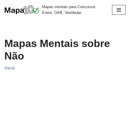
Mapas mentais para Concursos,
Enem, OAB, Vestibular
Pular
para
o
conteúdo
Mapas Mentais sobre
Não
Geral