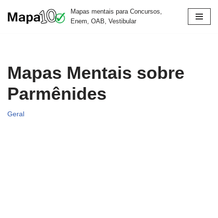
Mapas mentais para Concursos,
Enem, OAB, Vestibular
Pular
para
o
conteúdo
Mapas Mentais sobre
Parmênides
Geral