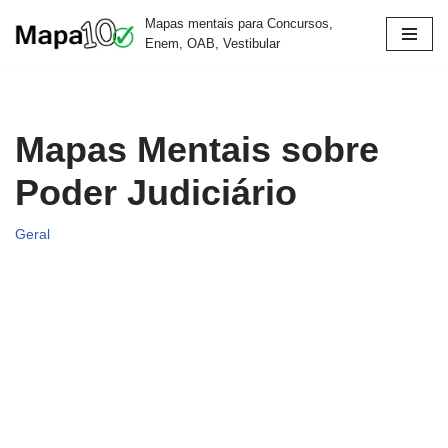
Mapas mentais para Concursos,
Enem, OAB, Vestibular
Pular
para
o
conteúdo
Mapas Mentais sobre
Poder Judiciário
Geral